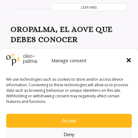
LEER MÁS
OROPALMA, EL AOVE QUE
DEBES CONOCER
Quienes son fanáticos del Aceite de Oliva Virgen Extra
Manage consent
(AOVE) no pueden vivir sin él. Es un producto que,
religiosamente, forma parte de su dieta y nunca falta
We use technologies such as cookies to store and/or access device
en la mesa. Por eso, siempre están buscando
information. Consenting to these technologies will allow us to process
versiones novedosas que se superen, en sabor e
data such as browsing behaviour or unique identifiers on this site.
Withholding or withdrawing consent may negatively affect certain
intensidad. Si estás en este grupo de amantes del
features and functions.
AOVE, necesariamente, […]
Accept
LEER MÁS
Deny