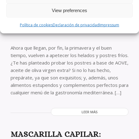
POSTRES A BASE DE AOVE:
View preferences
LO MEJOR DEL ACEITE DE
Política de cookies
Declaración de privacidad
Impressum
OLIVA, EN LA REPOSTERÍA
Ahora que llegan, por fin, la primavera y el buen
tiempo, vuelven a apetecer los helados y postres fríos.
¿Te has planteado probar los postres a base de AOVE,
aceite de oliva virgen extra? Si no lo has hecho,
prepárate, ya que son exquisitos; y, además, unos
alimentos estupendos y complementos perfectos para
cualquier menú de la gastronomía mediterránea. […]
LEER MÁS
MASCARILLA CAPILAR: