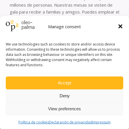
millones de personas. Nuestras mesas se visten de
gala para recibir a familias y amigos. Puedes emplear el
aceite de oliva para lograr tus mejores recetas de
Navidad, consiguiendo aportar todo el sabor de un
Manage consent
producto único […]
We use technologies such as cookies to store and/or access device
information. Consenting to these technologies will allow us to process
LEER MÁS
data such as browsing behaviour or unique identifiers on this site.
Withholding or withdrawing consent may negatively affect certain
features and functions.
VARIEDADES DE OLIVO
SEGÚN EL CLIMA
Accept
Deny
España es un país con una geografía muy peculiar.
Desde grandes cordilleras montañosas a mesetas
View preferences
pasando por campos de cultivo. En ellos, los olivos
ocupan grandes extensiones de terreno. De hecho, en
Política de cookies
Declaración de privacidad
Impressum
la provincia de Jaén hay nada menos que 66 millones