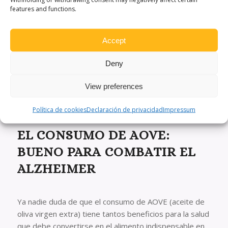
El aceite de oliva es un alimento completo, conocido
features and functions.
desde épocas remotas y que goza de una buena salud.
Siempre hemos escuchado de unos años para acá que
Accept
la comunidad médica avala el uso del aceite de oliva, ya
que se trata de un producto saludable. ¿El aceite de
Deny
oliva es amigo de tu corazón? […]
View preferences
LEER MÁS
Política de cookies
Declaración de privacidad
Impressum
EL CONSUMO DE AOVE:
BUENO PARA COMBATIR EL
ALZHEIMER
Ya nadie duda de que el consumo de AOVE (aceite de
oliva virgen extra) tiene tantos beneficios para la salud
que debe convertirse en el alimento indispensable en