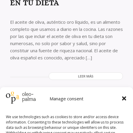
EN TU DIETA
El aceite de oliva, auténtico oro líquido, es un alimento
completo que usamos a diario en la cocina. Las razones
por las que incluir el aceite de oliva en tu dieta son
numerosas, no solo por sabor y salud, sino por
constituir una fuente de riqueza nacional. El aceite de
oliva español es conocido, apreciado […]
LEER MÁS
EL ACEITE DE OLIVA Y EL
Manage consent
CORAZÓN: CÓMO CUIDA
ESTA SUSTANCIA DE ÉL
We use technologies such as cookies to store and/or access device
information. Consenting to these technologies will allow us to process
data such as browsing behaviour or unique identifiers on this site.
Withholding or withdrawing consent may negatively affect certain