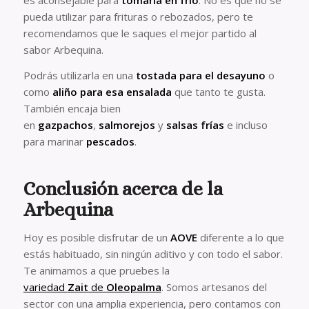
es aconsejable para
tomarla en frío
. No es que no se
pueda utilizar para frituras o rebozados, pero te
recomendamos que le saques el mejor partido al
sabor Arbequina.
Podrás utilizarla en una
tostada para el desayuno
o
como
aliño para esa ensalada
que tanto te gusta.
También encaja bien
en
gazpachos
,
salmorejos
y
salsas frías
e incluso
para marinar
pescados
.
Conclusión acerca de la
Arbequina
Hoy es posible disfrutar de un
AOVE
diferente a lo que
estás habituado, sin ningún aditivo y con todo el sabor.
Te animamos a que pruebes la
variedad
Zait
de
Oleopalma
. Somos artesanos del
sector con una amplia experiencia, pero contamos con