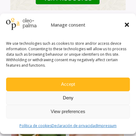
Manage consent
We use technologies such as cookies to store and/or access device
information. Consenting to these technologies will allow us to process
Quizás te interese
data such as browsing behaviour or unique identifiers on this site.
Withholding or withdrawing consent may negatively affect certain
features and functions.
Accept
Deny
View preferences
Política de cookies
Declaración de privacidad
Impressum