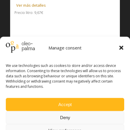
Ver más detalles
Precio litro: 9,67€
Manage consent
We use technologies such as cookies to store and/or access device
information. Consenting to these technologies will allow us to process
data such as browsing behaviour or unique identifiers on this site.
Withholding or withdrawing consent may negatively affect certain
features and functions.
Accept
El
El
IVA incl.
48,00
€
43,50
€
Deny
precio
precio
original
actual