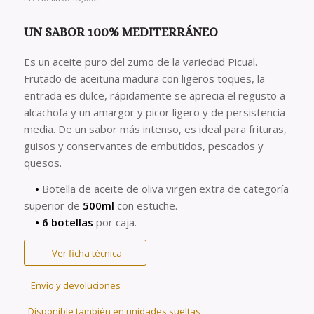
original
actual
base a
2
era:
es:
valoraciones
UN SABOR 100% MEDITERRÁNEO
49,00€.
45,00€.
de clientes
Es un aceite puro del zumo de la variedad Picual.
Frutado de aceituna madura con ligeros toques, la
entrada es dulce, rápidamente se aprecia el regusto a
alcachofa y un amargor y picor ligero y de persistencia
media. De un sabor más intenso, es ideal para frituras,
guisos y conservantes de embutidos, pescados y
quesos.
•
Botella de aceite de oliva virgen extra de categoría
superior de
500ml
con estuche.
• 6 botellas
por caja.
Ver ficha técnica
Envío y devoluciones
Disponible también en unidades sueltas