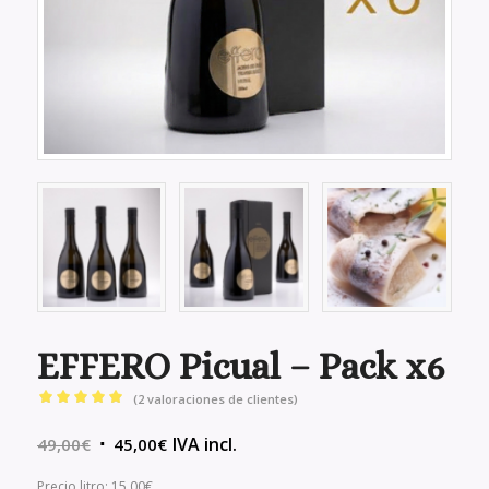
EFFERO Picual – Pack x6
(
2
valoraciones de clientes)
Valorado
El
El
IVA incl.
con
49,00
5.00
€
45,00
€
precio
precio
de 5 en
Precio litro: 15,00€