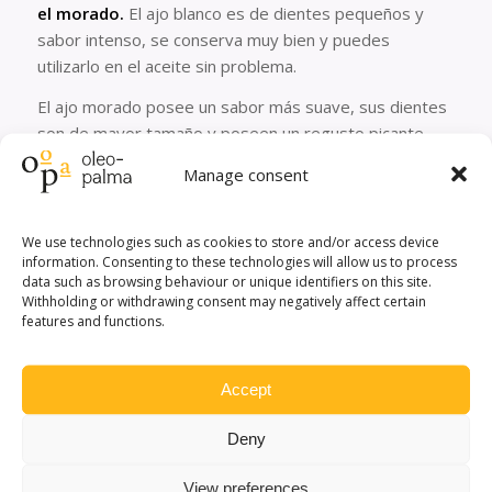
el morado.
El ajo blanco es de dientes pequeños y
sabor intenso, se conserva muy bien y puedes
utilizarlo en el aceite sin problema.
El ajo morado posee un sabor más suave, sus dientes
son de mayor tamaño y poseen un regusto picante.
Son menos duraderos que los blancos, pero dentro de
Manage consent
una botella de aceite pueden estar todo el tiempo que
desees.
We use technologies such as cookies to store and/or access device
Así que, si tu deseo es incorporar el
aroma del ajo de
information. Consenting to these technologies will allow us to process
manera natural en el aceite de oliva,
prueba a
data such as browsing behaviour or unique identifiers on this site.
Withholding or withdrawing consent may negatively affect certain
introducir algunos dientes en una botella. El tiempo
features and functions.
hará la magia, y tus
desayunos
y elaboraciones
pasarán a otro nivel. Tan simple como efectivo.
Accept
Deny
View preferences