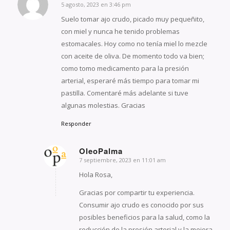
5 agosto, 2023 en 3:46 pm
Dice:
Suelo tomar ajo crudo, picado muy pequeñito,
con miel y nunca he tenido problemas
estomacales. Hoy como no tenía miel lo mezcle
con aceite de oliva. De momento todo va bien;
como tomo medicamento para la presión
arterial, esperaré más tiempo para tomar mi
pastilla. Comentaré más adelante si tuve
algunas molestias. Gracias
Responder
OleoPalma
7 septiembre, 2023 en 11:01 am
Dice:
Hola Rosa,
Gracias por compartir tu experiencia.
Consumir ajo crudo es conocido por sus
posibles beneficios para la salud, como la
reducción de la presión arterial y la mejora